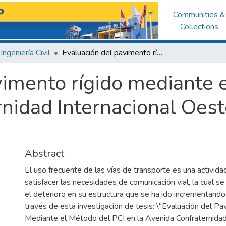
Communities &
Collections
Ingeniería Civil
Evaluación del pavimento rígido mediante el método del PCI en la Av. Confraternidad Internacional Oeste, Independencia ? Huaraz
vimento rígido mediante 
rnidad Internacional Oes
Abstract
El uso frecuente de las vías de transporte es una activid
satisfacer las necesidades de comunicación vial, la cual se
el deterioro en su estructura que se ha ido incrementando
través de esta investigación de tesis: \"Evaluación del P
Mediante el Método del PCI en la Avenida Confraternidad