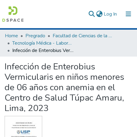
(current)
Log In
Communities & Collections
Home
Pregrado
Facultad de Ciencias de la Salud
Tecnología Médica - Laboratorio Clínico y Anatomía Patológica
All of DSpace
Infección de Enterobius Vermicularis en niños menores de 06 años con anemia en el Centro de Salud Túpac Amaru, Lima, 2023
Statistics
Infección de Enterobius
Vermicularis en niños menores
de 06 años con anemia en el
Centro de Salud Túpac Amaru,
Lima, 2023