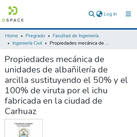
(current)
Log In
Communities & Collections
Home
Pregrado
Facultad de Ingeniería
Ingeniería Civil
Propiedades mecánica de unidades de albañilería de arcilla sustituyendo el 50% y el 100% de viruta por el ichu fabricada en la ciudad de Carhuaz
All of DSpace
Propiedades mecánica de
Statistics
unidades de albañilería de
arcilla sustituyendo el 50% y el
100% de viruta por el ichu
fabricada en la ciudad de
Carhuaz