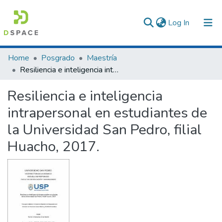
(current)
Log In
Communities & Collections
Home
Posgrado
Maestría
Resiliencia e inteligencia intrapersonal en estudiantes de la Universidad San Pedro, filial Huacho, 2017.
All of DSpace
Resiliencia e inteligencia
Statistics
intrapersonal en estudiantes de
la Universidad San Pedro, filial
Huacho, 2017.