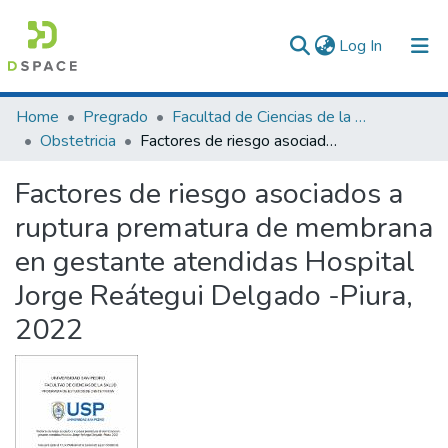
(current)
Log In
Communities & Collections
Home
Pregrado
Facultad de Ciencias de la Salud
Obstetricia
Factores de riesgo asociados a ruptura prematura de membrana en gestante atendidas Hospital Jorge Reátegui Delgado -Piura, 2022
All of DSpace
Factores de riesgo asociados a
Statistics
ruptura prematura de membrana
en gestante atendidas Hospital
Jorge Reátegui Delgado -Piura,
2022