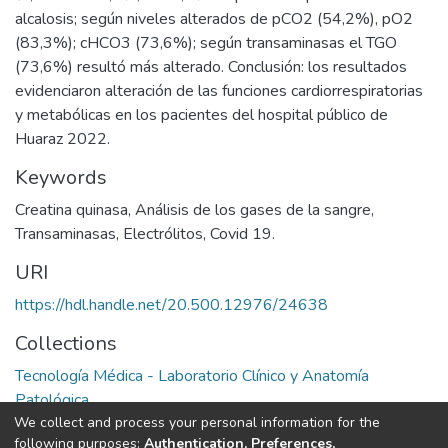
alcalosis; según niveles alterados de pCO2 (54,2%), pO2
(83,3%); cHCO3 (73,6%); según transaminasas el TGO
(73,6%) resultó más alterado. Conclusión: los resultados
evidenciaron alteración de las funciones cardiorrespiratorias
y metabólicas en los pacientes del hospital público de
Huaraz 2022.
Keywords
Creatina quinasa
,
Análisis de los gases de la sangre
,
Transaminasas
,
Electrólitos
,
Covid 19.
URI
https://hdl.handle.net/20.500.12976/24638
Collections
Tecnología Médica - Laboratorio Clínico y Anatomía
Patológica
We collect and process your personal information for the
following purposes:
Authentication, Preferences,
Full item page