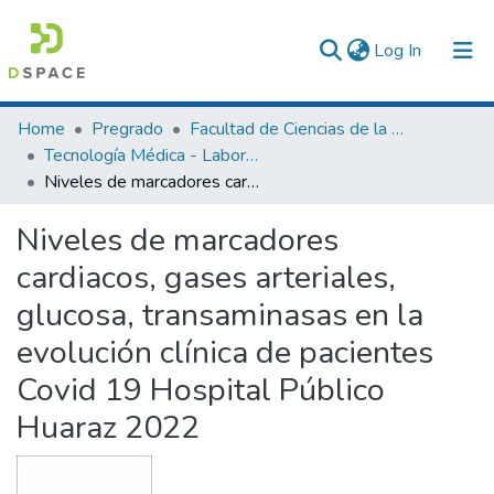
(current)
Log In
Communities & Collections
Home
Pregrado
Facultad de Ciencias de la Salud
Tecnología Médica - Laboratorio Clínico y Anatomía Patológica
All of DSpace
Niveles de marcadores cardiacos, gases arteriales, glucosa, transaminasas en la evolución clínica de pacientes Covid 19 Hospital Público Huaraz 2022
Statistics
Niveles de marcadores
cardiacos, gases arteriales,
glucosa, transaminasas en la
evolución clínica de pacientes
Covid 19 Hospital Público
Huaraz 2022