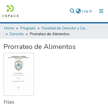
(current)
Log In
Communities & Collections
Home
Pregrado
Facultad de Derecho y Ciencias Políticas
Derecho
Prorrateo de Alimentos
All of DSpace
Prorrateo de Alimentos
Statistics
Files