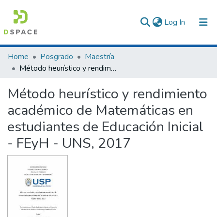
(current)
Log In
Communities & Collections
Home
Posgrado
Maestría
Método heurístico y rendimiento académico de Matemáticas en estudiantes de Educación Inicial - FEyH - UNS, 2017
All of DSpace
Método heurístico y rendimiento
Statistics
académico de Matemáticas en
estudiantes de Educación Inicial
- FEyH - UNS, 2017