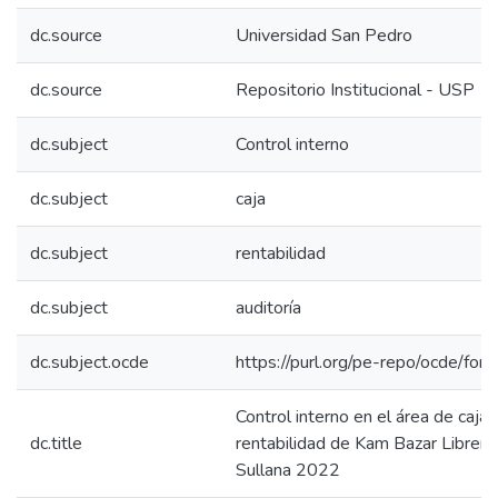
dc.source
Universidad San Pedro
dc.source
Repositorio Institucional - USP
dc.subject
Control interno
dc.subject
caja
dc.subject
rentabilidad
dc.subject
auditoría
dc.subject.ocde
https://purl.org/pe-repo/ocde/for
Control interno en el área de caja y
dc.title
rentabilidad de Kam Bazar Librería 
Sullana 2022