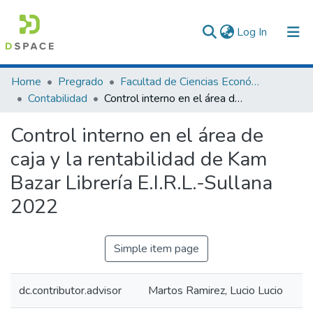
(current)
Log In
Communities & Collections
Home
Pregrado
Facultad de Ciencias Económicas y Administrativas
Contabilidad
Control interno en el área de caja y la rentabilidad de Kam Bazar Librería E.I.R.L.-Sullana 2022
All of DSpace
Control interno en el área de
Statistics
caja y la rentabilidad de Kam
Bazar Librería E.I.R.L.-Sullana
2022
Simple item page
dc.contributor.advisor
Martos Ramirez, Lucio Lucio