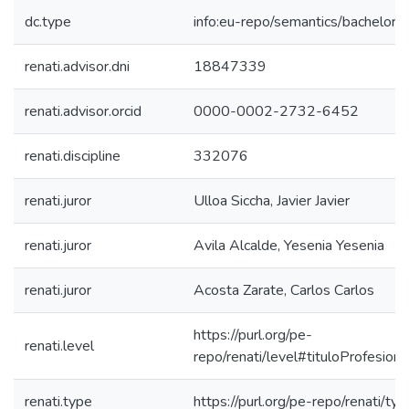
dc.type
info:eu-repo/semantics/bachelorT
renati.advisor.dni
18847339
renati.advisor.orcid
0000-0002-2732-6452
renati.discipline
332076
renati.juror
Ulloa Siccha, Javier Javier
renati.juror
Avila Alcalde, Yesenia Yesenia
renati.juror
Acosta Zarate, Carlos Carlos
https://purl.org/pe-
renati.level
repo/renati/level#tituloProfesiona
renati.type
https://purl.org/pe-repo/renati/ty