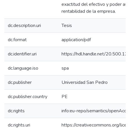
exactitud del efectivo y poder ase
rentabilidad de la empresa.
dc.description.uri
Tesis
dc.format
application/pdf
dc.identifier.uri
https://hdl.handle.net/20.500.
dc.language.iso
spa
dc.publisher
Universidad San Pedro
dc.publisher.country
PE
dc.rights
info:eu-repo/semantics/openAcce
dc.rights.uri
https://creativecommons.org/licen