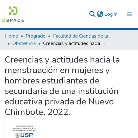
(current)
Log In
Communities & Collections
Home
Pregrado
Facultad de Ciencias de la Salud
Obstetricia
Creencias y actitudes hacia la menstruación en mujeres y hombres estudiantes de secundaria de una institución educativa privada de Nuevo Chimbote, 2022.
All of DSpace
Creencias y actitudes hacia la
Statistics
menstruación en mujeres y
hombres estudiantes de
secundaria de una institución
educativa privada de Nuevo
Chimbote, 2022.