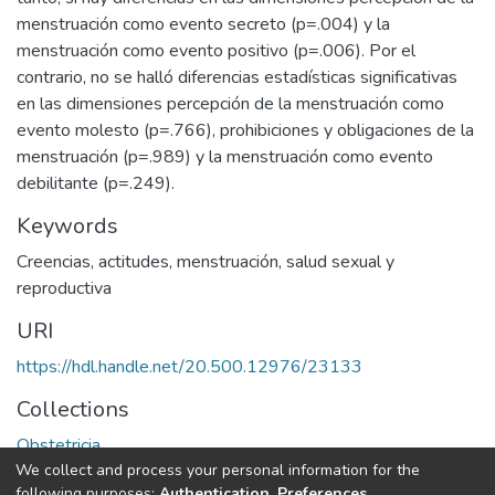
menstruación como evento secreto (p=.004) y la
menstruación como evento positivo (p=.006). Por el
contrario, no se halló diferencias estadísticas significativas
en las dimensiones percepción de la menstruación como
evento molesto (p=.766), prohibiciones y obligaciones de la
menstruación (p=.989) y la menstruación como evento
debilitante (p=.249).
Keywords
Creencias
,
actitudes
,
menstruación
,
salud sexual y
reproductiva
URI
https://hdl.handle.net/20.500.12976/23133
Collections
Obstetricia
We collect and process your personal information for the
following purposes:
Authentication, Preferences,