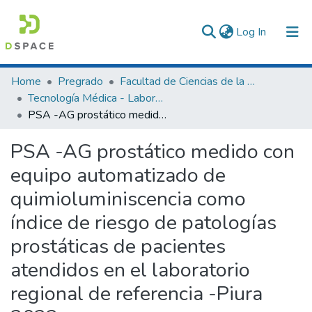
(current)
Log In
Communities & Collections
Home
Pregrado
Facultad de Ciencias de la Salud
Tecnología Médica - Laboratorio Clínico y Anatomía Patológica
All of DSpace
PSA -AG prostático medido con equipo automatizado de quimioluminiscencia como índice de riesgo de patologías prostáticas de pacientes atendidos en el laboratorio regional de referencia -Piura 2023
Statistics
PSA -AG prostático medido con
equipo automatizado de
quimioluminiscencia como
índice de riesgo de patologías
prostáticas de pacientes
atendidos en el laboratorio
regional de referencia -Piura