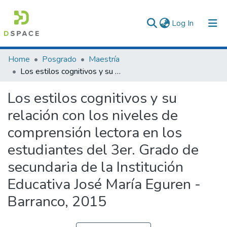
(current)
Log In
Communities & Collections
Home
Posgrado
Maestría
Los estilos cognitivos y su relación con los niveles de comprensión lectora en los estudiantes del 3er. Grado de secundaria de la Institución Educativa José María Eguren -Barranco, 2015
All of DSpace
Los estilos cognitivos y su
Statistics
relación con los niveles de
comprensión lectora en los
estudiantes del 3er. Grado de
secundaria de la Institución
Educativa José María Eguren -
Barranco, 2015