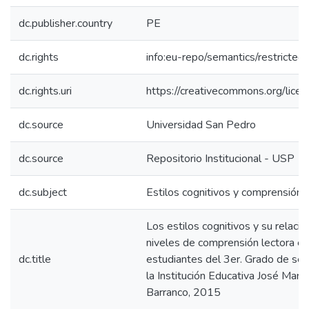
dc.publisher.country
PE
dc.rights
info:eu-repo/semantics/restricte
dc.rights.uri
https://creativecommons.org/licen
dc.source
Universidad San Pedro
dc.source
Repositorio Institucional - USP
dc.subject
Estilos cognitivos y comprensión 
Los estilos cognitivos y su relació
niveles de comprensión lectora en
dc.title
estudiantes del 3er. Grado de sec
la Institución Educativa José Marí
Barranco, 2015