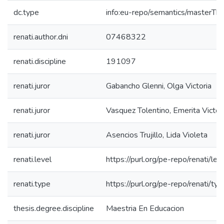
dc.type
info:eu-repo/semantics/masterThe
renati.author.dni
07468322
renati.discipline
191097
renati.juror
Gabancho Glenni, Olga Victoria
renati.juror
Vasquez Tolentino, Emerita Victor
renati.juror
Asencios Trujillo, Lida Violeta
renati.level
https://purl.org/pe-repo/renati/le
renati.type
https://purl.org/pe-repo/renati/ty
thesis.degree.discipline
Maestria En Educacion