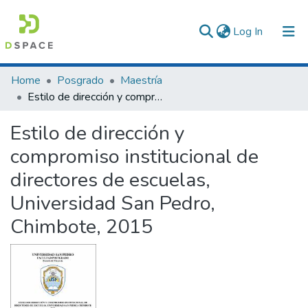
(current)
Log In
Communities & Collections
Home
Posgrado
Maestría
Estilo de dirección y compromiso institucional de directores de escuelas, Universidad San Pedro, Chimbote, 2015
All of DSpace
Estilo de dirección y
Statistics
compromiso institucional de
directores de escuelas,
Universidad San Pedro,
Chimbote, 2015