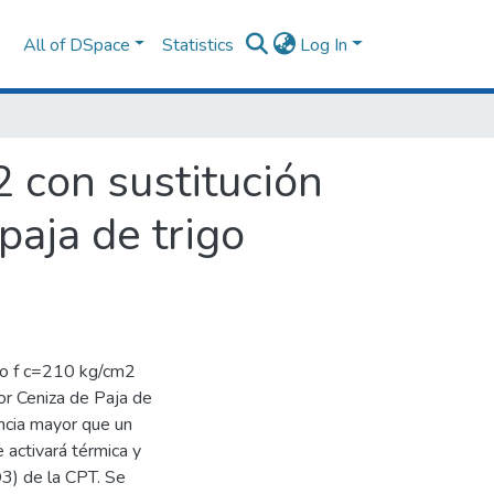
All of DSpace
Statistics
Log In
2 con sustitución
aja de trigo
to f c=210 kg/cm2
or Ceniza de Paja de
encia mayor que un
e activará térmica y
3) de la CPT. Se