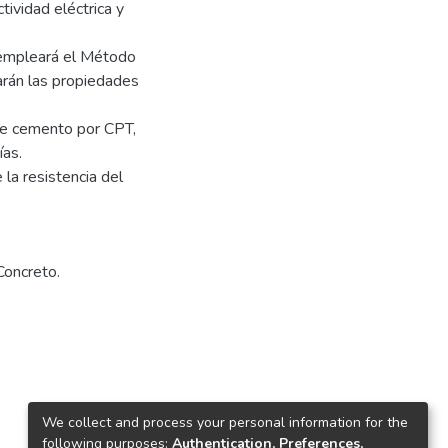
tividad eléctrica y
 empleará el Método
arán las propiedades
de cemento por CPT,
ías.
la resistencia del
Concreto.
We collect and process your personal information for the
following purposes:
Authentication, Preferences,