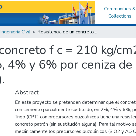
Communities &
Collections
Ingeniería Civil
Resistencia de un concreto f c = 210 kg/cm2 con sustitución de cemento en 2%, 4% y 6% por ceniza de paja de trigo (triticum aestivum).
concreto f c = 210 kg/cm
 4% y 6% por ceniza de p
.
Abstract
En este proyecto se pretenden determinar que el concre
con cemento parcialmente sustituido, en 2%, 4% y 6%, p
Trigo (CPT) con precursores puzolánicos tiene una resist
concreto patrón (sin sustitución alguna). Para tal motivo s
mecánicamente los precursores puzolánicos (SiO2 y Al2O