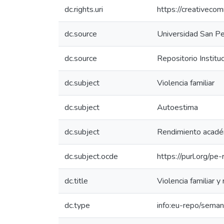
dc.rights.uri
https://creativeco
dc.source
Universidad San P
dc.source
Repositorio Institu
dc.subject
Violencia familiar
dc.subject
Autoestima
dc.subject
Rendimiento acadé
dc.subject.ocde
https://purl.org/p
dc.title
Violencia familiar 
dc.type
info:eu-repo/seman