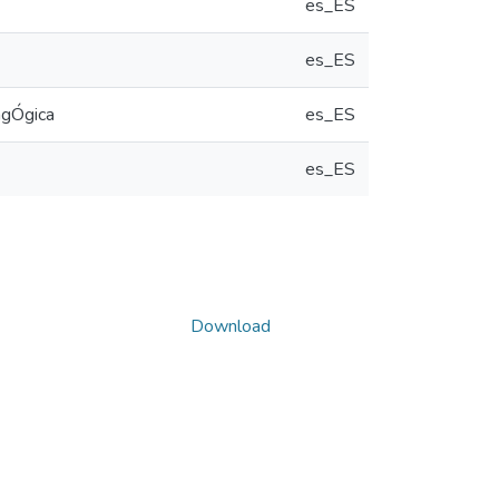
es_ES
es_ES
agÓgica
es_ES
es_ES
Download