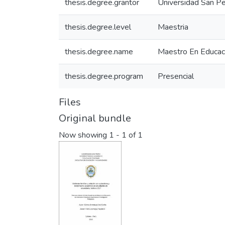
thesis.degree.grantor
Universidad San Pe
thesis.degree.level
Maestria
thesis.degree.name
Maestro En Educaci
thesis.degree.program
Presencial
Files
Original bundle
Now showing
1 - 1 of 1