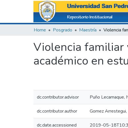
Home
Posgrado
Maestría
Violencia familiar
académico en estu
dc.contributor.advisor
Puño Lecarnaque, 
dc.contributor.author
Gomez Arrestegui, 
dc.date.accessioned
2019-05-18T10:3