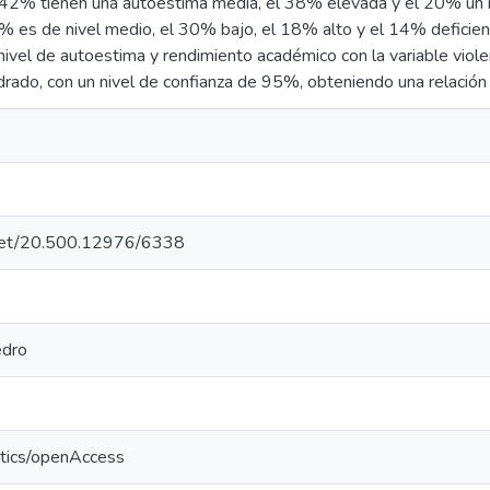
l 42% tienen una autoestima media, el 38% elevada y el 20% un n
 es de nivel medio, el 30% bajo, el 18% alto y el 14% deficient
 nivel de autoestima y rendimiento académico con la variable violen
drado, con un nivel de confianza de 95%, obteniendo una relación s
e.net/20.500.12976/6338
edro
ntics/openAccess