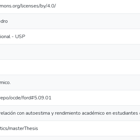
mmons.org/licenses/by/4.0/
edro
cional - USP
mico.
e-repo/ocde/ford#5.09.01
y relación con autoestima y rendimiento académico en estudiantes
tics/masterThesis