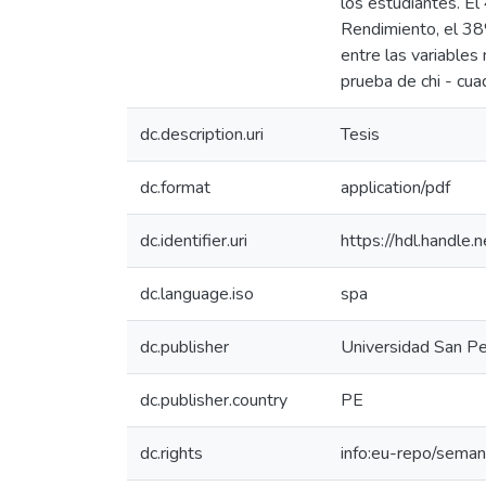
los estudiantes. E
Rendimiento, el 38%
entre las variables
prueba de chi - cua
dc.description.uri
Tesis
dc.format
application/pdf
dc.identifier.uri
https://hdl.handl
dc.language.iso
spa
dc.publisher
Universidad San P
dc.publisher.country
PE
dc.rights
info:eu-repo/sema