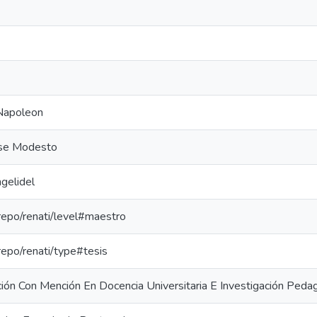
Napoleon
Jose Modesto
gelidel
-repo/renati/level#maestro
-repo/renati/type#tesis
ión Con Mención En Docencia Universitaria E Investigación Peda