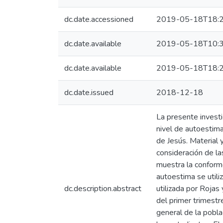
dc.date.accessioned
2019-05-18T18:2
dc.date.available
2019-05-18T10:3
dc.date.available
2019-05-18T18:2
dc.date.issued
2018-12-18
La presente investig
nivel de autoestima
de Jesús. Material
consideración de la
muestra la conformo
autoestima se utili
dc.description.abstract
utilizada por Rojas
del primer trimest
general de la pobla