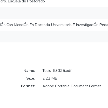
dro. Escuela de Postgrado
Ón Con MenciÓn En Docencia Universitaria E InvestigaciÓn Ped
Name:
Tesis_59335.pdf
Size:
2.22 MB
Format:
Adobe Portable Document Format