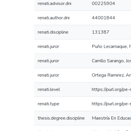
renati.advisor.dni
00225904
renati.author.dni
44001844
renati.discipline
131387
renati.juror
Puño Lecarnaque, 
renati.juror
Carrillo Sarango, 
renati.juror
Ortega Ramirez, An
renati.level
https://purl.org/pe
renati.type
https://purl.org/pe
thesis.degree.discipline
Maestría En Educac