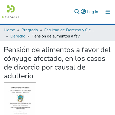
(current)
Log In
Communities & Collections
Home
Pregrado
Facultad de Derecho y Ciencias Políticas
Derecho
Pensión de alimentos a favor del cónyuge afectado, en los casos de divorcio por causal de adulterio
All of DSpace
Pensión de alimentos a favor del
Statistics
cónyuge afectado, en los casos
de divorcio por causal de
adulterio