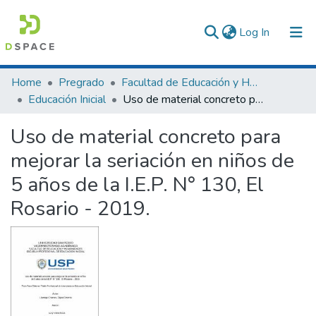
(current)
Log In
Communities & Collections
Home
Pregrado
Facultad de Educación y Humanidades
Educación Inicial
Uso de material concreto para mejorar la seriación en niños de 5 años de la I.E.P. N° 130, El Rosario - 2019.
All of DSpace
Uso de material concreto para
Statistics
mejorar la seriación en niños de
5 años de la I.E.P. N° 130, El
Rosario - 2019.