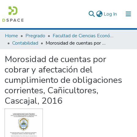
(current)
Log In
Communities & Collections
Home
Pregrado
Facultad de Ciencias Económicas y Administrativas
Contabilidad
Morosidad de cuentas por cobrar y afectación del cumplimiento de obligaciones corrientes, Cañicultores, Cascajal, 2016
All of DSpace
Morosidad de cuentas por
Statistics
cobrar y afectación del
cumplimiento de obligaciones
corrientes, Cañicultores,
Cascajal, 2016