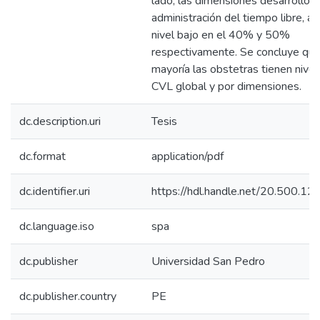
lado, las dimensiones desarrollo p
administración del tiempo libre, a
nivel bajo en el 40% y 50%
respectivamente. Se concluye que
mayoría las obstetras tienen nive
CVL global y por dimensiones.
dc.description.uri
Tesis
dc.format
application/pdf
dc.identifier.uri
https://hdl.handle.net/20.500.
dc.language.iso
spa
dc.publisher
Universidad San Pedro
dc.publisher.country
PE