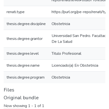
repo/renati/level#tituloProfesiona
renati.type
https://purl.org/pe-repo/renati/ty
thesis.degree.discipline
Obstetricia
Universidad San Pedro. Facultad 
thesis.degree.grantor
De La Salud
thesis.degree.level
Titulo Profesional
thesis.degree.name
Licenciado(a) En Obstetricia
thesis.degree.program
Obstetricia
Files
Original bundle
Now showing
1 - 1 of 1