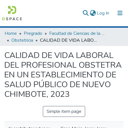
(current)
Log In
Communities & Collections
Home
Pregrado
Facultad de Ciencias de la Salud
Obstetricia
CALIDAD DE VIDA LABORAL DEL PROFESIONAL OBSTETRA EN UN ESTABLECIMIENTO DE SALUD PÚBLICO DE NUEVO CHIMBOTE, 2023
All of DSpace
CALIDAD DE VIDA LABORAL
Statistics
DEL PROFESIONAL OBSTETRA
EN UN ESTABLECIMIENTO DE
SALUD PÚBLICO DE NUEVO
CHIMBOTE, 2023
Simple item page