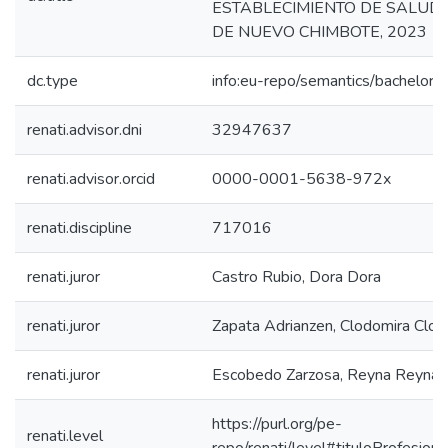
ESTABLECIMIENTO DE SALUD 
DE NUEVO CHIMBOTE, 2023
dc.type
info:eu-repo/semantics/bachelorT
renati.advisor.dni
32947637
renati.advisor.orcid
0000-0001-5638-972x
renati.discipline
717016
renati.juror
Castro Rubio, Dora Dora
renati.juror
Zapata Adrianzen, Clodomira Clod
renati.juror
Escobedo Zarzosa, Reyna Reyna
https://purl.org/pe-
renati.level