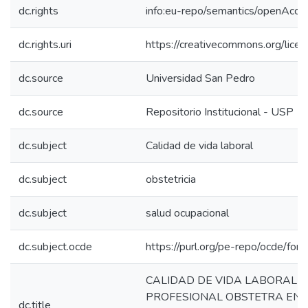
dc.rights
info:eu-repo/semantics/openAcce
dc.rights.uri
https://creativecommons.org/licen
dc.source
Universidad San Pedro
dc.source
Repositorio Institucional - USP
dc.subject
Calidad de vida laboral
dc.subject
obstetricia
dc.subject
salud ocupacional
dc.subject.ocde
https://purl.org/pe-repo/ocde/for
CALIDAD DE VIDA LABORAL 
PROFESIONAL OBSTETRA EN 
dc.title