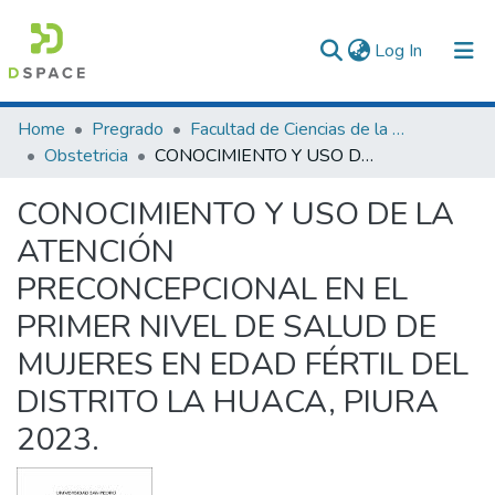
(current)
Log In
Communities & Collections
Home
Pregrado
Facultad de Ciencias de la Salud
Obstetricia
CONOCIMIENTO Y USO DE LA ATENCIÓN PRECONCEPCIONAL EN EL PRIMER NIVEL DE SALUD DE MUJERES EN EDAD FÉRTIL DEL DISTRITO LA HUACA, PIURA 2023.
All of DSpace
CONOCIMIENTO Y USO DE LA
Statistics
ATENCIÓN
PRECONCEPCIONAL EN EL
PRIMER NIVEL DE SALUD DE
MUJERES EN EDAD FÉRTIL DEL
DISTRITO LA HUACA, PIURA
2023.