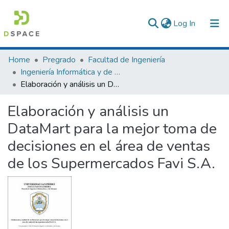
(current)
Log In
Communities & Collections
Home
Pregrado
Facultad de Ingeniería
Ingeniería Informática y de Sistemas
All of DSpace
Elaboración y análisis un DataMart para la mejor toma de decisiones en el área de ventas de los Supermercados Favi S.A.
Statistics
Elaboración y análisis un
DataMart para la mejor toma de
decisiones en el área de ventas
de los Supermercados Favi S.A.