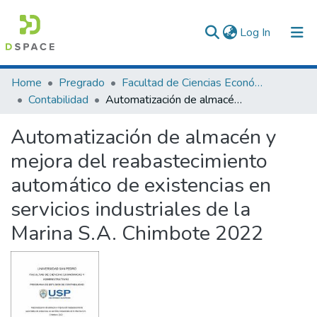
(current)
Log In
Communities & Collections
Home
Pregrado
Facultad de Ciencias Económicas y Administrativas
Contabilidad
Automatización de almacén y mejora del reabastecimiento automático de existencias en servicios industriales de la Marina S.A. Chimbote 2022
All of DSpace
Automatización de almacén y
Statistics
mejora del reabastecimiento
automático de existencias en
servicios industriales de la
Marina S.A. Chimbote 2022