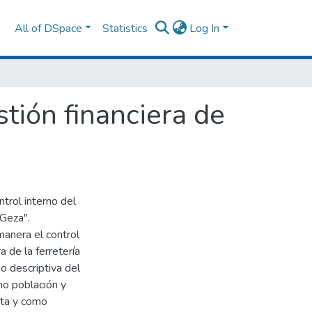
All of DSpace
Statistics
Log In
stión financiera de
ntrol interno del
 Geza".
anera el control
a de la ferretería
po descriptiva del
mo población y
sta y como