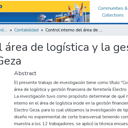
Communities &
Collections
Facultad de Ciencias Económicas y Administrativas
Contabilidad
Control interno del área de logística y la gestión financiera de ferreteria Electro Geza
 área de logística y la ge
 Geza
Abstract
El presente trabajo de investigación tiene como título "Co
área de logística y gestión financiera de ferretería Electro
La investigación tuvo como propósito determinar de qué m
interno en el área de logística incide en la gestión financier
Electro Geza, para lo cual utilizamos la investigación de ti
diseño no experimental de corte transversal teniendo co
muestra a los 12 trabajadores, se aplicó la técnica encue