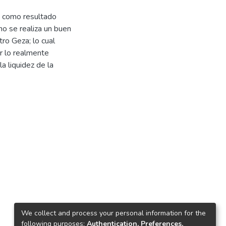
, como resultado
o se realiza un buen
tro Geza; lo cual
r lo realmente
a liquidez de la
We collect and process your personal information for the
following purposes:
Authentication, Preferences,