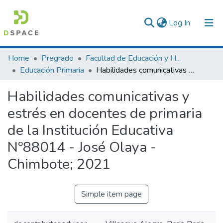
(current)
Log In
Communities & Collections
Home
Pregrado
Facultad de Educación y Humanidades
Educación Primaria
Habilidades comunicativas y estrés en docentes de primaria de la Institución Educativa Nº88014 - José Olaya -Chimbote; 2021
All of DSpace
Habilidades comunicativas y
Statistics
estrés en docentes de primaria
de la Institución Educativa
Nº88014 - José Olaya -
Chimbote; 2021
Simple item page