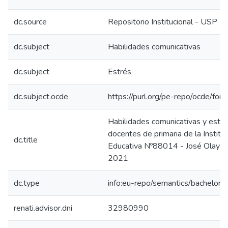
dc.source
Repositorio Institucional - USP
dc.subject
Habilidades comunicativas
dc.subject
Estrés
dc.subject.ocde
https://purl.org/pe-repo/ocde/for
Habilidades comunicativas y estré
docentes de primaria de la Institu
dc.title
Educativa Nº88014 - José Olaya 
2021
dc.type
info:eu-repo/semantics/bachelorT
renati.advisor.dni
32980990