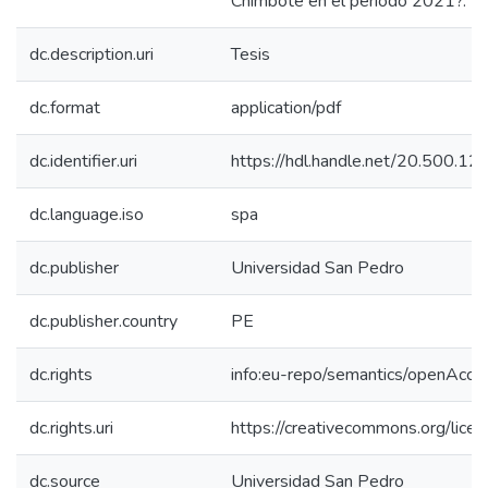
Chimbote en el periodo 2021?.
dc.description.uri
Tesis
dc.format
application/pdf
dc.identifier.uri
https://hdl.handle.net/20.500.
dc.language.iso
spa
dc.publisher
Universidad San Pedro
dc.publisher.country
PE
dc.rights
info:eu-repo/semantics/openAcce
dc.rights.uri
https://creativecommons.org/licen
dc.source
Universidad San Pedro