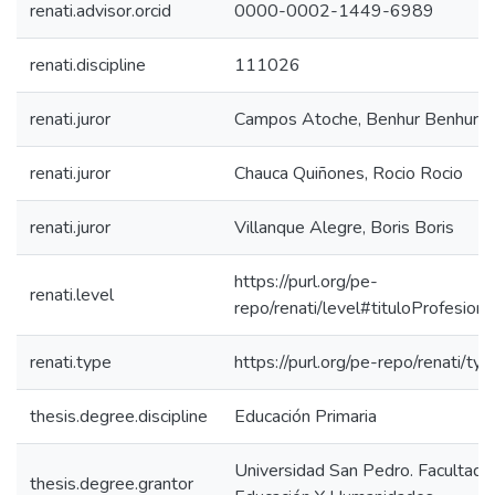
renati.advisor.orcid
0000-0002-1449-6989
renati.discipline
111026
renati.juror
Campos Atoche, Benhur Benhur
renati.juror
Chauca Quiñones, Rocio Rocio
renati.juror
Villanque Alegre, Boris Boris
https://purl.org/pe-
renati.level
repo/renati/level#tituloProfesiona
renati.type
https://purl.org/pe-repo/renati/ty
thesis.degree.discipline
Educación Primaria
Universidad San Pedro. Facultad 
thesis.degree.grantor