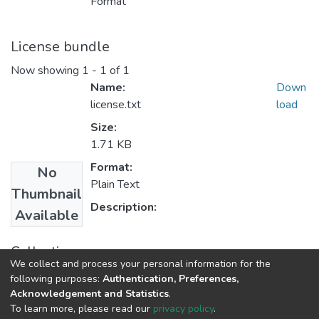
Format
License bundle
Now showing
1 - 1 of 1
Name:
Down
license.txt
load
Size:
1.71 KB
Format:
No
Plain Text
Thumbnail
Description:
Available
Collections
We collect and process your personal information for the
Educación Primaria
following purposes:
Authentication, Preferences,
Acknowledgement and Statistics
.
To learn more, please read our
privacy policy
.
DSpace software
copyright © 2002-2026
LYRASIS