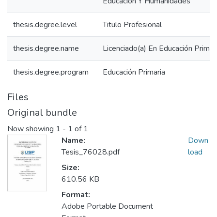
Educación Y Humanidades
thesis.degree.level
Titulo Profesional
thesis.degree.name
Licenciado(a) En Educación Primar
thesis.degree.program
Educación Primaria
Files
Original bundle
Now showing
1 - 1 of 1
Name:
Down
Tesis_76028.pdf
load
Size:
610.56 KB
Format:
Adobe Portable Document