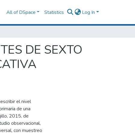
All of DSpace
Statistics
Log In
TES DE SEXTO
CATIVA
scribir el nivel
primaria de una
jillo, 2015, de
udio observacional,
sversal, con muestreo