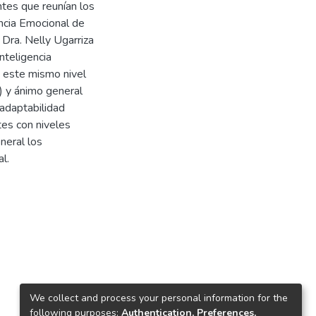
ntes que reunían los
gencia Emocional de
Dra. Nelly Ugarriza
nteligencia
 este mismo nivel
) y ánimo general
adaptabilidad
es con niveles
neral los
l.
We collect and process your personal information for the
following purposes:
Authentication, Preferences,