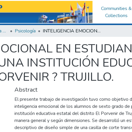
Communities &
Collections
Facultad de Ciencias de la Salud
Psicología
INTELIGENCIA EMOCIONAL EN ESTUDIANTES DE SEXTO DE PRIMARIA DE UNA INSTITUCIÓN EDUCATIVA NACIONAL DEL PORVENIR ? TRUJILLO.
MOCIONAL EN ESTUDIAN
 UNA INSTITUCIÓN EDU
RVENIR ? TRUJILLO.
Abstract
El presente trabajo de investigación tuvo como objetivo de
inteligencia emocional de los alumnos de sexto grado de 
institución educativa estatal del distrito El Porvenir de Tru
manera general y según dimensiones. Se desarrolló un est
descriptivo de diseño simple de una casilla de corte tran