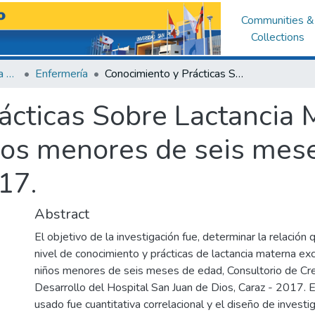
Communities &
Collections
Facultad de Ciencias de la Salud
Enfermería
Conocimiento y Prácticas Sobre Lactancia Materna Exclusiva en madres con niños menores de seis meses Hospital "San Juan de Dios" - 2017.
ácticas Sobre Lactancia 
os menores de seis mese
17.
Abstract
El objetivo de la investigación fue, determinar la relación 
nivel de conocimiento y prácticas de lactancia materna ex
niños menores de seis meses de edad, Consultorio de Cr
Desarrollo del Hospital San Juan de Dios, Caraz - 2017. E
usado fue cuantitativa correlacional y el diseño de investi