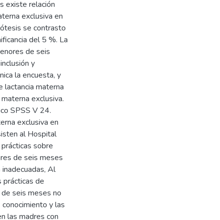
s existe relación
aterna exclusiva en
ótesis se contrasto
ificancia del 5 %. La
enores de seis
inclusión y
nica la encuesta, y
e lactancia materna
a materna exclusiva.
tico SPSS V 24.
erna exclusiva en
sten al Hospital
 prácticas sobre
ores de seis meses
 inadecuadas, Al
s prácticas de
s de seis meses no
e conocimiento y las
 en las madres con