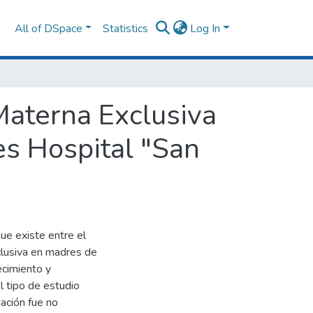
All of DSpace
Statistics
Log In
Materna Exclusiva
s Hospital "San
que existe entre el
clusiva en madres de
ecimiento y
l tipo de estudio
gación fue no