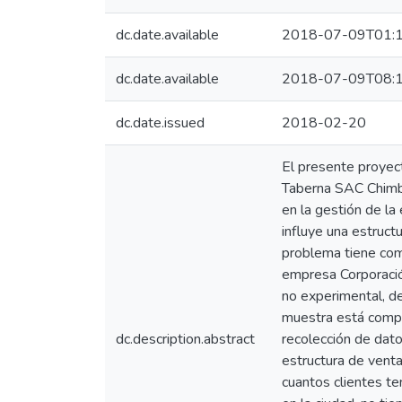
dc.date.available
2018-07-09T01:1
dc.date.available
2018-07-09T08:1
dc.date.issued
2018-02-20
El presente proyect
Taberna SAC Chimbo
en la gestión de l
influye una estruc
problema tiene como
empresa Corporació
no experimental, de
muestra está compu
dc.description.abstract
recolección de dato
estructura de vent
cuantos clientes t