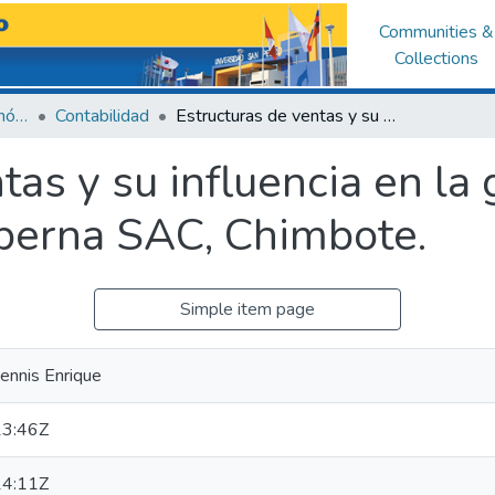
Communities &
Collections
Facultad de Ciencias Económicas y Administrativas
Contabilidad
Estructuras de ventas y su influencia en la gestión de Corporación La Taberna SAC, Chimbote.
tas y su influencia en la 
berna SAC, Chimbote.
Simple item page
ennis Enrique
3:46Z
4:11Z