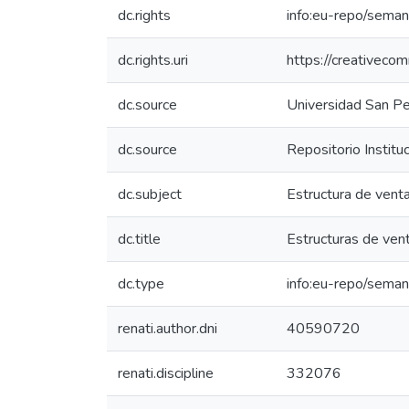
dc.rights
info:eu-repo/seman
dc.rights.uri
https://creativeco
dc.source
Universidad San P
dc.source
Repositorio Institu
dc.subject
Estructura de venta
dc.title
Estructuras de vent
dc.type
info:eu-repo/seman
renati.author.dni
40590720
renati.discipline
332076