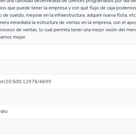
enen una cantidad determinada de clientes programados por día de vi
rios que puede tener la empresa y con qué flujo de caja podemos
 de sueldo, mejorar en la infraestructura, adquirir nueva flota, e
era inmediata la estructura de ventas en la empresa, con el apoy
proceso de ventas, lo cual permita tener una mejor visión del me
narnos mejor.
e.net/20.500.12976/4699
edro