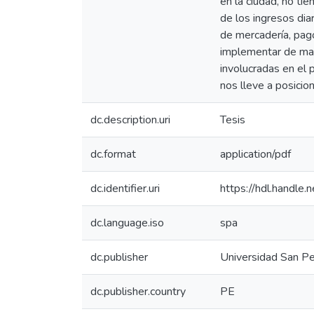
en la ciudad, no ti
de los ingresos dia
de mercadería, pago
implementar de man
involucradas en el 
nos lleve a posicio
dc.description.uri
Tesis
dc.format
application/pdf
dc.identifier.uri
https://hdl.handl
dc.language.iso
spa
dc.publisher
Universidad San P
dc.publisher.country
PE