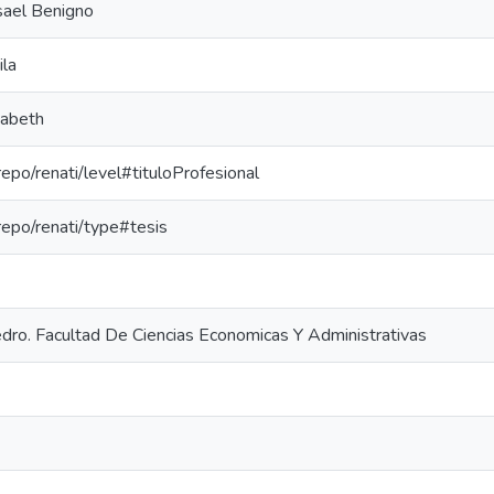
isael Benigno
ila
zabeth
-repo/renati/level#tituloProfesional
-repo/renati/type#tesis
dro. Facultad De Ciencias Economicas Y Administrativas