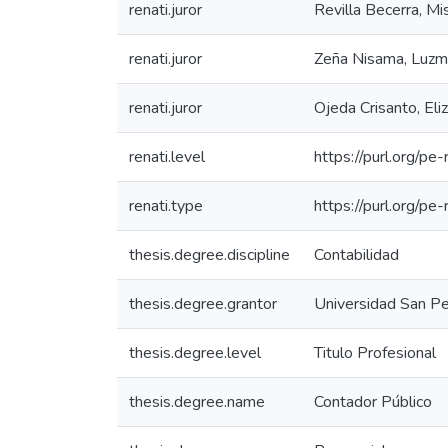
renati.juror
Revilla Becerra, M
renati.juror
Zeña Nisama, Luzm
renati.juror
Ojeda Crisanto, Eli
renati.level
https://purl.org/pe
renati.type
https://purl.org/pe
thesis.degree.discipline
Contabilidad
thesis.degree.grantor
Universidad San Pe
thesis.degree.level
Titulo Profesional
thesis.degree.name
Contador Público