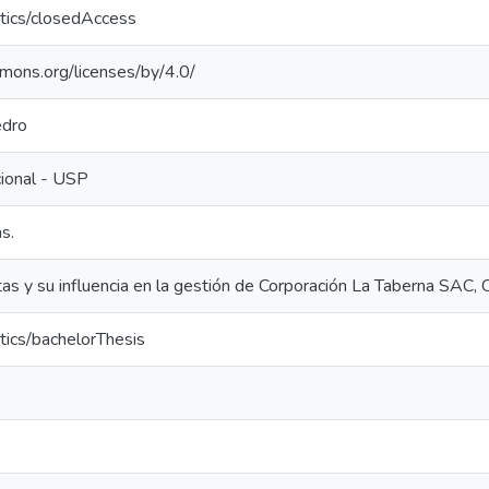
tics/closedAccess
mmons.org/licenses/by/4.0/
edro
cional - USP
s.
as y su influencia en la gestión de Corporación La Taberna SAC, 
tics/bachelorThesis