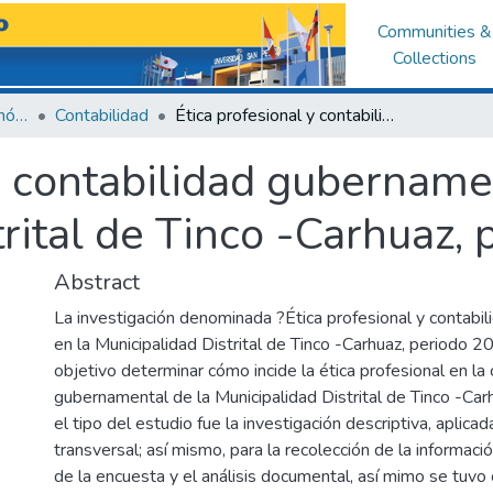
Communities &
Collections
Facultad de Ciencias Económicas y Administrativas
Contabilidad
Ética profesional y contabilidad gubernamental en la Municipalidad Distrital de Tinco -Carhuaz, período 2018
y contabilidad gubername
rital de Tinco -Carhuaz,
Abstract
La investigación denominada ?Ética profesional y contabi
en la Municipalidad Distrital de Tinco -Carhuaz, periodo 
objetivo determinar cómo incide la ética profesional en la 
gubernamental de la Municipalidad Distrital de Tinco -Car
el tipo del estudio fue la investigación descriptiva, aplica
transversal; así mismo, para la recolección de la información
de la encuesta y el análisis documental, así mimo se tuv