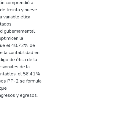
ción comprendió a
 de treinta y nueve
 variable ética
ltados
dad gubernamental,
ptimicen la
 que el 48.72% de
e la contabilidad en
digo de ética de la
esionales de la
ontables; el 56.41%
esos PP-2 se formula
 que
ngresos y egresos.