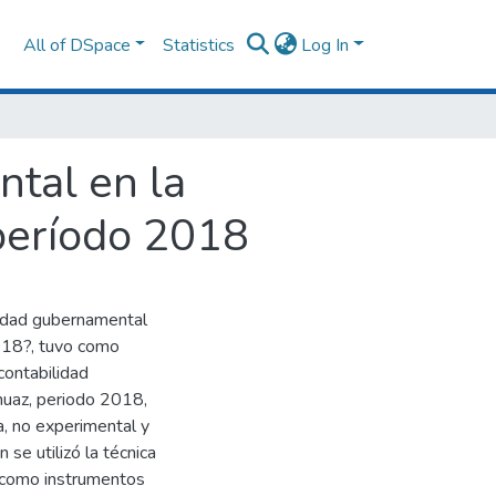
All of DSpace
Statistics
Log In
ntal en la
 período 2018
lidad gubernamental
2018?, tuvo como
contabilidad
huaz, periodo 2018,
da, no experimental y
 se utilizó la técnica
o como instrumentos