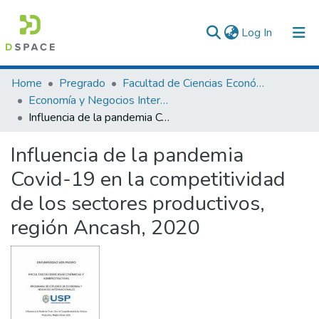
(current)
Log In
Communities & Collections
Home
Pregrado
Facultad de Ciencias Económicas y Administrativas
Economía y Negocios Internacionales
All of DSpace
Influencia de la pandemia Covid-19 en la competitividad de los sectores productivos, región Ancash, 2020
Statistics
Influencia de la pandemia
Covid-19 en la competitividad
de los sectores productivos,
región Ancash, 2020