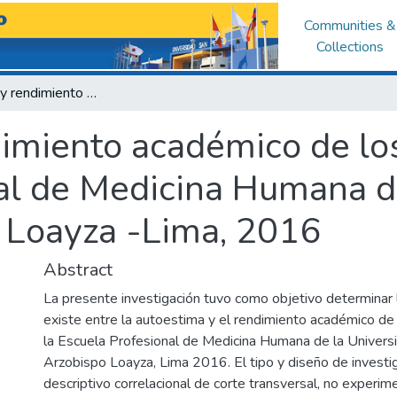
Communities &
Collections
Autoestima y rendimiento académico de los estudiantes de la Escuela Profesional de Medicina Humana de la Universidad Privada Arzobispo Loayza -Lima, 2016
imiento académico de los
al de Medicina Humana d
 Loayza -Lima, 2016
Abstract
La presente investigación tuvo como objetivo determinar l
existe entre la autoestima y el rendimiento académico de
la Escuela Profesional de Medicina Humana de la Univers
Arzobispo Loayza, Lima 2016. El tipo y diseño de investi
descriptivo correlacional de corte transversal, no experime