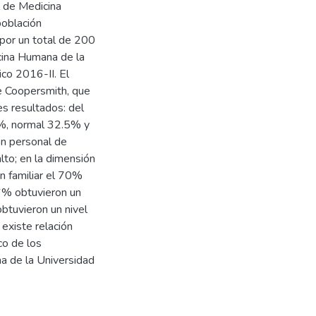
l de Medicina
población
por un total de 200
icina Humana de la
co 2016-II. El
e Coopersmith, que
es resultados: del
2%, normal 32.5% y
ón personal de
lto; en la dimensión
ón familiar el 70%
56% obtuvieron un
btuvieron un nivel
existe relación
co de los
a de la Universidad