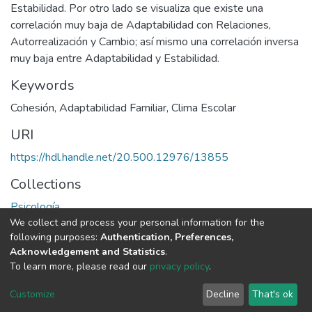
Estabilidad. Por otro lado se visualiza que existe una
correlación muy baja de Adaptabilidad con Relaciones,
Autorrealización y Cambio; así mismo una correlación inversa
muy baja entre Adaptabilidad y Estabilidad.
Keywords
Cohesión
,
Adaptabilidad Familiar
,
Clima Escolar
URI
https://hdl.handle.net/20.500.12976/13855
Collections
Psicología
We collect and process your personal information for the
following purposes:
Authentication, Preferences,
Full item page
Acknowledgement and Statistics
.
To learn more, please read our
privacy policy
.
DSpace software
copyright © 2002-2026
LYRASIS
Cookie
Privacy
End User
Send
Customize
Decline
That's ok
settings
policy
Agreement
Feedback