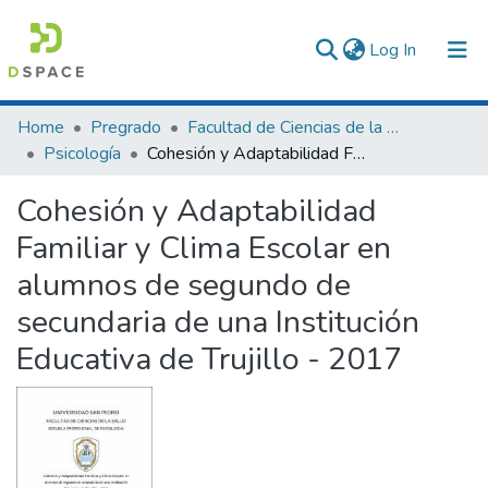
(current)
Log In
Communities & Collections
Home
Pregrado
Facultad de Ciencias de la Salud
Psicología
Cohesión y Adaptabilidad Familiar y Clima Escolar en alumnos de segundo de secundaria de una Institución Educativa de Trujillo - 2017
All of DSpace
Cohesión y Adaptabilidad
Statistics
Familiar y Clima Escolar en
alumnos de segundo de
secundaria de una Institución
Educativa de Trujillo - 2017