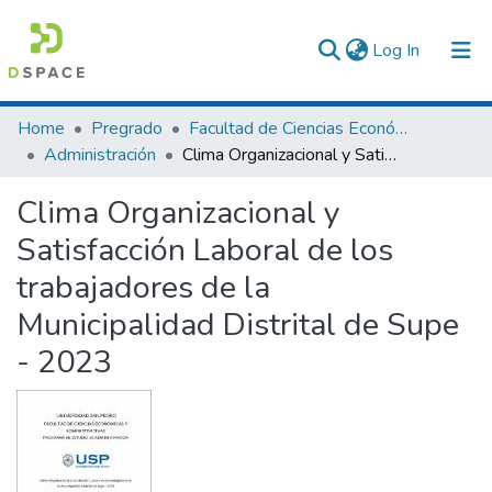
(current)
Log In
Communities & Collections
Home
Pregrado
Facultad de Ciencias Económicas y Administrativas
Administración
Clima Organizacional y Satisfacción Laboral de los trabajadores de la Municipalidad Distrital de Supe - 2023
All of DSpace
Clima Organizacional y
Statistics
Satisfacción Laboral de los
trabajadores de la
Municipalidad Distrital de Supe
- 2023