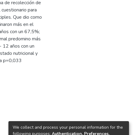
cha de recolección de
 cuestionario para
tiples. Que dio como
inaron más en el
años con un 67,5%;
ormal predomino más
- 12 años con un
stado nutricional y
ica p=0,033
We collect and process your personal information for the
following purposes:
Authentication, Preferences,