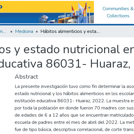
Communities &
Collections
Facultad de Medicina Humana
Medicina
Hábitos alimenticios y estado nutricional en niños de 6 - 12 años, institución educativa 86031- Huaraz, 2022
os y estado nutricional e
 educativa 86031- Huaraz
Abstract
La presente investigación tuvo como fin determinar la asoc
estado nutricional y los hábitos alimenticios en los escola
institución educativa 86031- Huaraz, 2022. La muestra 
por toda la población en donde fueron 70 madres con sus 
de edades de 6 a 12 años que se encuentran matriculados
escuela de padres entre el mes de abril del 2022. La met
fue de tipo básica, descriptiva correlacional, de corte tran