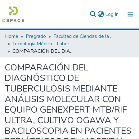
(current)
Log In
Communities & Collections
Home
Pregrado
Facultad de Ciencias de la Salud
Tecnología Médica - Laboratorio Clínico y Anatomía Patológica
All of DSpace
COMPARACIÓN DEL DIAGNÓSTICO DE TUBERCULOSIS MEDIANTE ANÁLISIS MOLECULAR CON EQUIPO GENEXPERT MTB/RIF ULTRA, CULTIVO OGAWA Y BACILOSCOPIA EN PACIENTES PEDIÁTRICOS DEL HOSPITAL SERGIO E. BERNALES LIMA, 2023
Statistics
COMPARACIÓN DEL
DIAGNÓSTICO DE
TUBERCULOSIS MEDIANTE
ANÁLISIS MOLECULAR CON
EQUIPO GENEXPERT MTB/RIF
ULTRA, CULTIVO OGAWA Y
BACILOSCOPIA EN PACIENTES