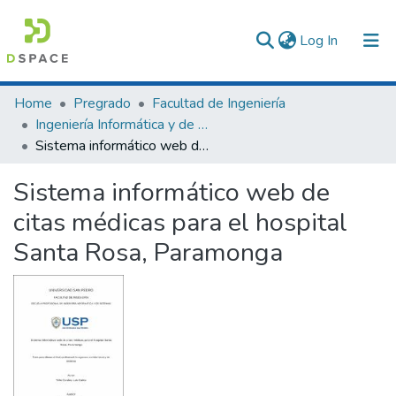
(current)
Log In
Communities & Collections
Home
Pregrado
Facultad de Ingeniería
Ingeniería Informática y de Sistemas
All of DSpace
Sistema informático web de citas médicas para el hospital Santa Rosa, Paramonga
Statistics
Sistema informático web de
citas médicas para el hospital
Santa Rosa, Paramonga