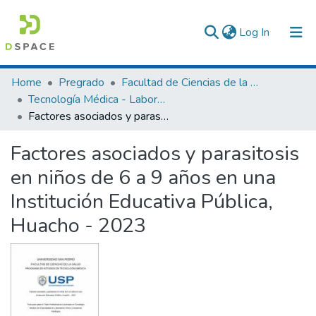
(current)
Log In
Communities & Collections
Home
Pregrado
Facultad de Ciencias de la Salud
Tecnología Médica - Laboratorio Clínico y Anatomía Patológica
All of DSpace
Factores asociados y parasitosis en niños de 6 a 9 años en una Institución Educativa Pública, Huacho - 2023
Statistics
Factores asociados y parasitosis
en niños de 6 a 9 años en una
Institución Educativa Pública,
Huacho - 2023