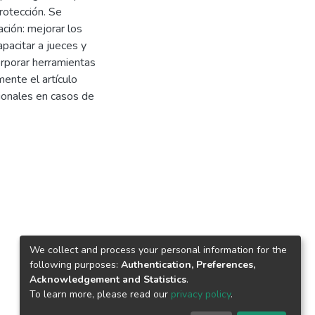
protección. Se
ción: mejorar los
pacitar a jueces y
orporar herramientas
mente el artículo
ionales en casos de
We collect and process your personal information for the
following purposes:
Authentication, Preferences,
Acknowledgement and Statistics
.
To learn more, please read our
privacy policy
.