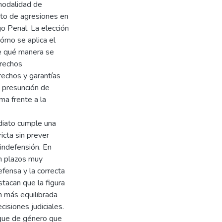
odalidad de
ito de agresiones en
go Penal. La elección
ómo se aplica el
de qué manera se
erechos
rechos y garantías
la presunción de
ma frente a la
ediato cumple una
ricta sin prever
indefensión. En
 en plazos muy
fensa y la correcta
tacan que la figura
n más equilibrada
cisiones judiciales.
oque de género que