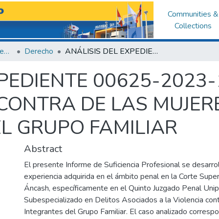
Communities &
Collections
Facultad de Derecho y Ciencias Políticas
Derecho
ANÁLISIS DEL EXPEDIENTE 00625-2023-1-0201-JR-PE-09 AGRESIONES EN CONTRA DE LAS MUJERES O INTEGRANTES DEL GRUPO FAMILIAR
PEDIENTE 00625-2023-
CONTRA DE LAS MUJER
L GRUPO FAMILIAR
Abstract
El presente Informe de Suficiencia Profesional se desarroll
experiencia adquirida en el ámbito penal en la Corte Superi
Áncash, específicamente en el Quinto Juzgado Penal Uni
Subespecializado en Delitos Asociados a la Violencia con
Integrantes del Grupo Familiar. El caso analizado corresp