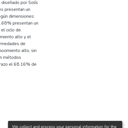
 diseñado por Solís
es presentan un
egún dimensiones:
 82.68% presentan un
el ciclo de
iento alto y el
ermedades de
cimiento alto, sin
en métodos
arazo el 68.16% de
We collect and process your personal information for the