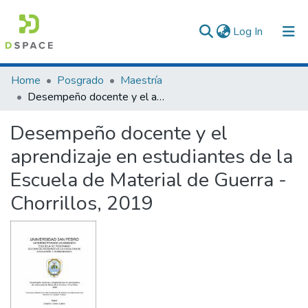
(current)
Log In
Communities & Collections
Home
Posgrado
Maestría
Desempeño docente y el aprendizaje en estudiantes de la Escuela de Material de Guerra - Chorrillos, 2019
All of DSpace
Desempeño docente y el
Statistics
aprendizaje en estudiantes de la
Escuela de Material de Guerra -
Chorrillos, 2019