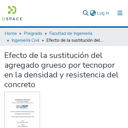
(current)
Log In
Communities & Collections
Home
Pregrado
Facultad de Ingeniería
Ingeniería Civil
Efecto de la sustitución del agregado grueso por tecnopor en la densidad y resistencia del concreto
All of DSpace
Efecto de la sustitución del
Statistics
agregado grueso por tecnopor
en la densidad y resistencia del
concreto