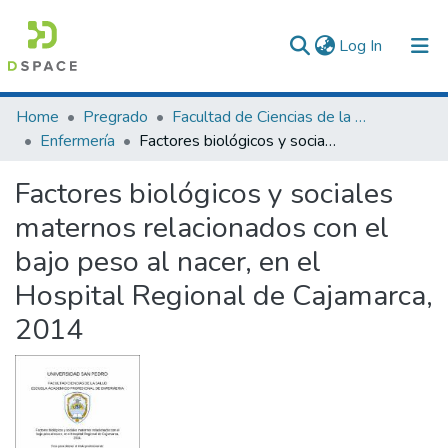
(current)
Log In
Communities & Collections
Home
Pregrado
Facultad de Ciencias de la Salud
Enfermería
Factores biológicos y sociales maternos relacionados con el bajo peso al nacer, en el Hospital Regional de Cajamarca, 2014
All of DSpace
Factores biológicos y sociales
Statistics
maternos relacionados con el
bajo peso al nacer, en el
Hospital Regional de Cajamarca,
2014