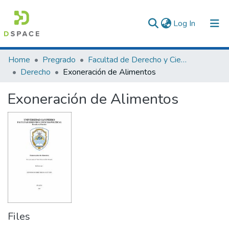
(current)
Log In
Communities & Collections
Home
Pregrado
Facultad de Derecho y Ciencias Políticas
Derecho
Exoneración de Alimentos
All of DSpace
Exoneración de Alimentos
Statistics
Files