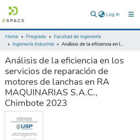
(current)
Log In
Communities & Collections
Home
Pregrado
Facultad de Ingeniería
Ingeniería Industrial
Análisis de la eficiencia en los servicios de reparación de motores de lanchas en RA MAQUINARIAS S.A.C., Chimbote 2023
All of DSpace
Análisis de la eficiencia en los
Statistics
servicios de reparación de
motores de lanchas en RA
MAQUINARIAS S.A.C.,
Chimbote 2023