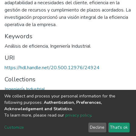
adaptabilidad a necesidades del cliente, eficiencia en la
gestión de recursos y cumplimiento de plazos acordados. La
investigación proporcionó una visión integral de la eficiencia
operativa de la empresa.
Keywords
Análisis de eficiencia
,
Ingeniería Industrial
URI
https://hdl.handle.net/20.500.12976/24924
Collections
Ingeniería Industrial
We collect and process your personal information for the
following purposes:
Authentication, Preferences,
Full item page
Acknowledgement and Statistics
.
To learn more, please read our
privacy policy
.
DSpace software
copyright © 2002-2026
LYRASIS
Cookie
Privacy
End User
Send
Customize
Decline
That's ok
settings
policy
Agreement
Feedback