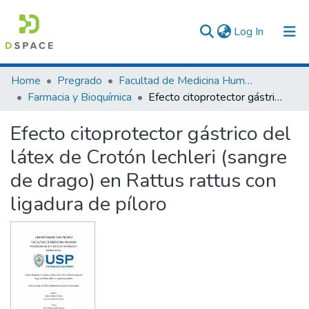
(current)
Log In
Communities & Collections
Home
Pregrado
Facultad de Medicina Humana
Farmacia y Bioquímica
Efecto citoprotector gástrico del látex de Crotón lechleri (sangre de drago) en Rattus rattus con ligadura de píloro
All of DSpace
Efecto citoprotector gástrico del
Statistics
látex de Crotón lechleri (sangre
de drago) en Rattus rattus con
ligadura de píloro