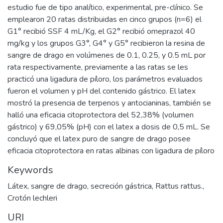
estudio fue de tipo analítico, experimental, pre-clínico. Se
emplearon 20 ratas distribuidas en cinco grupos (n=6) el
G1° recibió SSF 4 mL/Kg, el G2° recibió omeprazol 40
mg/kg y los grupos G3°, G4° y G5° recibieron la resina de
sangre de drago en volúmenes de 0.1, 0.25, y 0.5 mL por
rata respectivamente, previamente a las ratas se les
practicó una ligadura de píloro, los parámetros evaluados
fueron el volumen y pH del contenido gástrico. El latex
mostró la presencia de terpenos y antocianinas, también se
halló una eficacia citoprotectora del 52,38% (volumen
gástrico) y 69,05% (pH) con el latex a dosis de 0,5 mL. Se
concluyó que el latex puro de sangre de drago posee
eficacia citoprotectora en ratas albinas con ligadura de píloro
Keywords
Látex
,
sangre de drago
,
secreción gástrica
,
Rattus rattus.
,
Crotón lechleri
URI