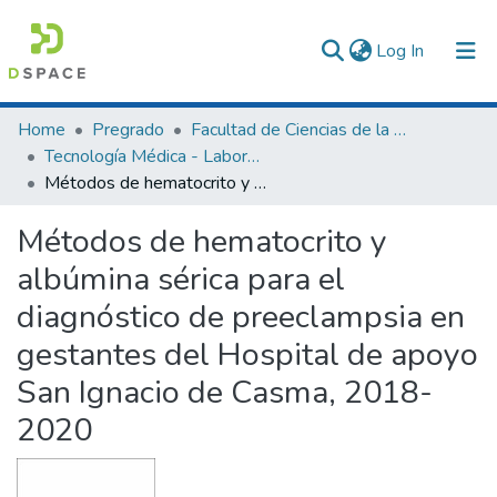
(current)
Log In
Communities & Collections
Home
Pregrado
Facultad de Ciencias de la Salud
Tecnología Médica - Laboratorio Clínico y Anatomía Patológica
All of DSpace
Métodos de hematocrito y albúmina sérica para el diagnóstico de preeclampsia en gestantes del Hospital de apoyo San Ignacio de Casma, 2018-2020
Statistics
Métodos de hematocrito y
albúmina sérica para el
diagnóstico de preeclampsia en
gestantes del Hospital de apoyo
San Ignacio de Casma, 2018-
2020