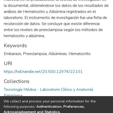
la documental, obteniéndose los datos de los resultados de
análisis de Hematocrito y Albúmina registrados en el
laboratorio. El instrumento de investigación fue una ficha de
recolección de datos. Se concluye que existe diferencia
entre los niveles de preeclampsia según los métodos de
hematocrito y albúmina.
Keywords
Embarazo
,
Preeclampsia
,
Albúminas
,
Hematocrito
URI
https://hdl.handle.net/20.500.12976/22101
Collections
Tecnología Médica - Laboratorio Clínico y Anatomía
Patológica
We collect and process your personal information for the
following purposes:
Authentication, Preferences,
Full item page
Acknowledgement and Statistics
.