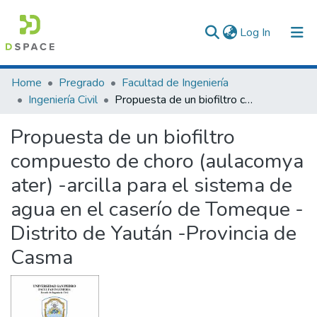
(current)
Log In
Communities & Collections
Home
Pregrado
Facultad de Ingeniería
Ingeniería Civil
Propuesta de un biofiltro compuesto de choro (aulacomya ater) -arcilla para el sistema de agua en el caserío de Tomeque - Distrito de Yaután -Provincia de Casma
All of DSpace
Propuesta de un biofiltro
Statistics
compuesto de choro (aulacomya
ater) -arcilla para el sistema de
agua en el caserío de Tomeque -
Distrito de Yaután -Provincia de
Casma