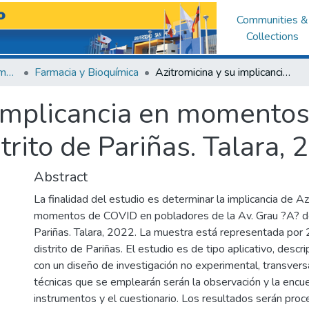
Communities &
Collections
Facultad de Medicina Humana
Farmacia y Bioquímica
Azitromicina y su implicancia en momentos de COVID en pobladores del distrito de Pariñas. Talara, 2022
 implicancia en momento
trito de Pariñas. Talara,
Abstract
La finalidad del estudio es determinar la implicancia de Az
momentos de COVID en pobladores de la Av. Grau ?A? del
Pariñas. Talara, 2022. La muestra está representada por
distrito de Pariñas. El estudio es de tipo aplicativo, descri
con un diseño de investigación no experimental, transversa
técnicas que se emplearán serán la observación y la encue
instrumentos y el cuestionario. Los resultados serán pro