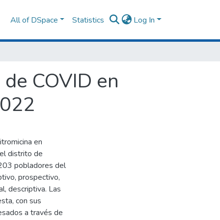
All of DSpace
Statistics
Log In
s de COVID en
 2022
itromicina en
 distrito de
 203 pobladores del
ptivo, prospectivo,
l, descriptiva. Las
sta, con sus
cesados a través de