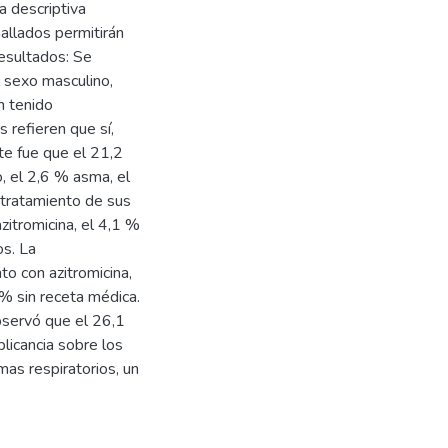
ca descriptiva
allados permitirán
Resultados: Se
 sexo masculino,
n tenido
 refieren que sí,
te fue que el 21,2
, el 2,6 % asma, el
 tratamiento de sus
zitromicina, el 4,1 %
os. La
o con azitromicina,
% sin receta médica.
observó que el 26,1
licancia sobre los
mas respiratorios, un