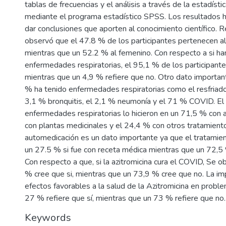
tablas de frecuencias y el análisis a través de la estadísti
mediante el programa estadístico SPSS. Los resultados h
dar conclusiones que aporten al conocimiento científico. 
observó que el 47.8 % de los participantes pertenecen al
mientras que un 52.2 % al femenino. Con respecto a si ha
enfermedades respiratorias, el 95,1 % de los participantes
mientras que un 4,9 % refiere que no. Otro dato importan
% ha tenido enfermedades respiratorias como el resfriado
3,1 % bronquitis, el 2,1 % neumonía y el 71 % COVID. El
enfermedades respiratorias lo hicieron en un 71,5 % con a
con plantas medicinales y el 24,4 % con otros tratamient
automedicación es un dato importante ya que el tratamient
un 27.5 % si fue con receta médica mientras que un 72,5 
Con respecto a que, si la azitromicina cura el COVID, Se 
% cree que si, mientras que un 73,9 % cree que no. La imp
efectos favorables a la salud de la Azitromicina en proble
27 % refiere que sí, mientras que un 73 % refiere que no.
Keywords