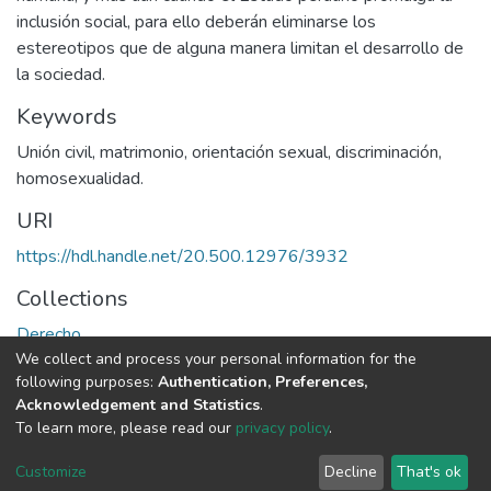
inclusión social, para ello deberán eliminarse los
estereotipos que de alguna manera limitan el desarrollo de
la sociedad.
Keywords
Unión civil
,
matrimonio
,
orientación sexual
,
discriminación
,
homosexualidad.
URI
https://hdl.handle.net/20.500.12976/3932
Collections
Derecho
We collect and process your personal information for the
following purposes:
Authentication, Preferences,
Full item page
Acknowledgement and Statistics
.
To learn more, please read our
privacy policy
.
DSpace software
copyright © 2002-2026
LYRASIS
Cookie
Privacy
End User
Send
Customize
Decline
That's ok
settings
policy
Agreement
Feedback