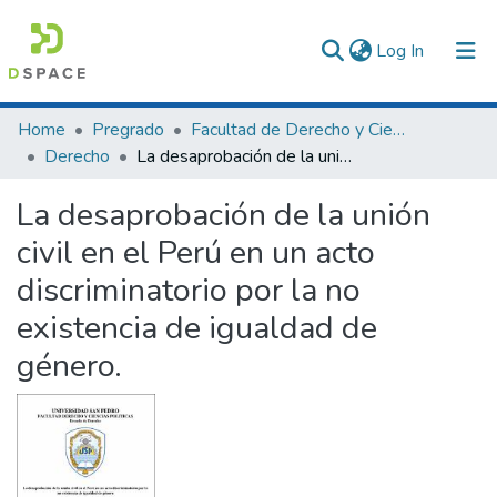
(current)
Log In
Communities & Collections
Home
Pregrado
Facultad de Derecho y Ciencias Políticas
Derecho
La desaprobación de la unión civil en el Perú en un acto discriminatorio por la no existencia de igualdad de género.
All of DSpace
La desaprobación de la unión
Statistics
civil en el Perú en un acto
discriminatorio por la no
existencia de igualdad de
género.