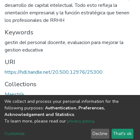
desarrollo de capital intelectual. Todo esto refleja la
orientación empresarial y la función estratégica que tienen
los profesionales de RRHH
Keywords
gestin del personal docente
,
evaluacion para mejorar la
gestion educativa
URI
https://hdl.handle.net/20.500.12976/25300
Collections
Maestría
We collect and process your personal information for the
following purposes:
Authentication, Preferences,
Full item page
Acknowledgement and Statistics
.
To learn more, please read our
privacy policy
.
DSpace software
copyright © 2002-2026
LYRASIS
Cookie
Privacy
End User
Send
Customize
Decline
That's ok
settings
policy
Agreement
Feedback