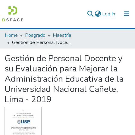
(current)
Log In
Communities & Collections
Home
Posgrado
Maestría
Gestión de Personal Docente y su Evaluación para Mejorar la Administración Educativa de la Universidad Nacional Cañete, Lima - 2019
All of DSpace
Gestión de Personal Docente y
Statistics
su Evaluación para Mejorar la
Administración Educativa de la
Universidad Nacional Cañete,
Lima - 2019