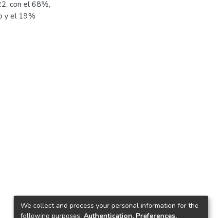
022, con el 68%,
so y el 19%
We collect and process your personal information for the
following purposes:
Authentication, Preferences,